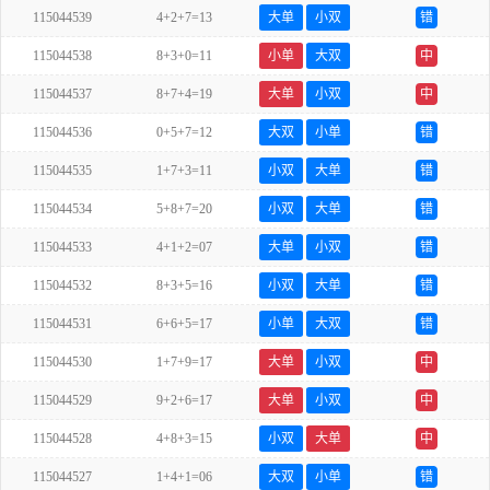
115044539
4+2+7=13
大单
小双
错
115044538
8+3+0=11
小单
大双
中
115044537
8+7+4=19
大单
小双
中
115044536
0+5+7=12
大双
小单
错
115044535
1+7+3=11
小双
大单
错
115044534
5+8+7=20
小双
大单
错
115044533
4+1+2=07
大单
小双
错
115044532
8+3+5=16
小双
大单
错
115044531
6+6+5=17
小单
大双
错
115044530
1+7+9=17
大单
小双
中
115044529
9+2+6=17
大单
小双
中
115044528
4+8+3=15
小双
大单
中
115044527
1+4+1=06
大双
小单
错