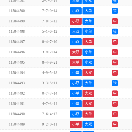
115044501
2+7+5=14
大单
小双
错
115044500
7+7+0=14
小双
大单
错
115044499
7+0+5=12
小双
大单
中
115044498
5+1+6=12
大双
小单
错
115044497
8+4+7=19
小双
大单
中
115044496
3+9+2=14
大双
小单
中
115044495
8+4+9=21
大单
小双
中
115044494
4+9+5=18
小单
大双
中
115044493
3+3+5=11
小双
大单
错
115044492
0+7+7=14
小单
大双
中
115044491
4+7+3=14
小单
大双
中
115044490
7+6+4=17
小双
大单
中
115044489
9+2+0=11
小单
大双
中