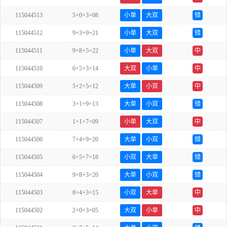
115044513
5+0+3=08
小单
大双
错
115044512
9+3+9=21
小单
大双
错
115044511
9+8+5=22
小单
大双
中
115044510
6+5+3=14
大双
小单
中
115044509
5+2+5=12
大单
小双
中
115044508
3+1+9=13
大单
小双
错
115044507
1+1+7=09
小单
大双
中
115044506
7+4+9=20
大单
小双
错
115044505
6+5+7=18
小双
大单
错
115044504
9+8+3=20
大单
小双
错
115044503
8+4+3=15
小双
大单
中
115044502
2+0+3=05
大双
小单
中