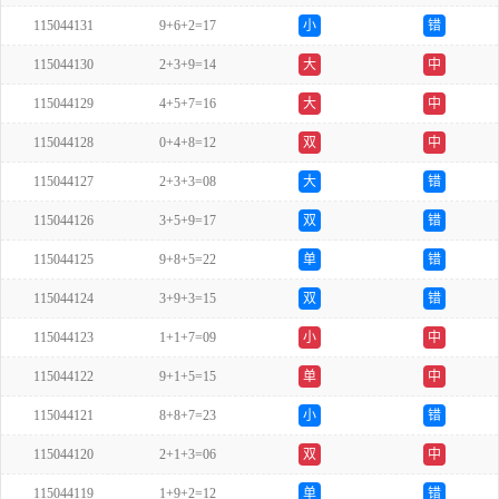
115044131
9+6+2=17
小
错
115044130
2+3+9=14
大
中
115044129
4+5+7=16
大
中
115044128
0+4+8=12
双
中
115044127
2+3+3=08
大
错
115044126
3+5+9=17
双
错
115044125
9+8+5=22
单
错
115044124
3+9+3=15
双
错
115044123
1+1+7=09
小
中
115044122
9+1+5=15
单
中
115044121
8+8+7=23
小
错
115044120
2+1+3=06
双
中
115044119
1+9+2=12
单
错