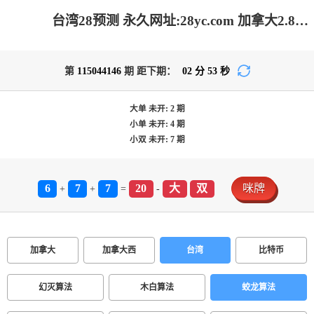
台湾28预测 永久网址:28yc.com 加拿大2.8-pc28加拿大官网|免费在线预测|加拿大pc28在线预测官网_专注研究加拿大预测!
第
115044146
期 距下期：
02
分
53
秒
大单
未开:
2
期
小单
未开:
4
期
小双
未开:
7
期
6
7
7
20
大
双
咪牌
+
+
=
-
加拿大
加拿大西
台湾
比特币
幻灭算法
木白算法
蛟龙算法