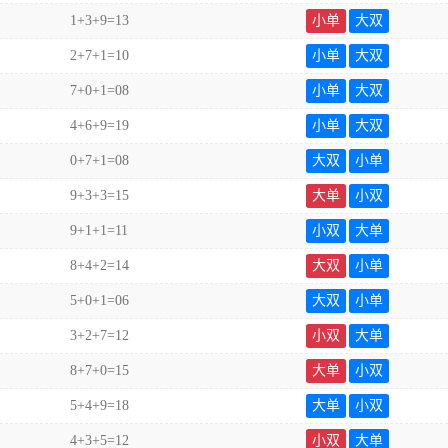
1+3+9=13
小单
大双
2+7+1=10
小单
大双
7+0+1=08
小单
大双
4+6+9=19
小单
大双
0+7+1=08
大双
小单
9+3+3=15
大单
小双
9+1+1=11
小双
大单
8+4+2=14
大双
小单
5+0+1=06
大双
小单
3+2+7=12
小双
大单
8+7+0=15
大单
小双
5+4+9=18
大单
小双
4+3+5=12
小双
大单