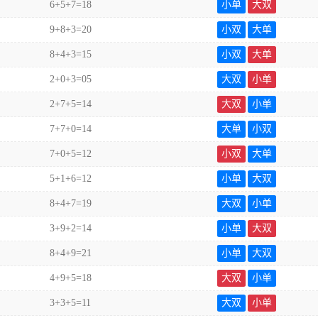
6+5+7=18
小单
大双
9+8+3=20
小双
大单
8+4+3=15
小双
大单
2+0+3=05
大双
小单
2+7+5=14
大双
小单
7+7+0=14
大单
小双
7+0+5=12
小双
大单
5+1+6=12
小单
大双
8+4+7=19
大双
小单
3+9+2=14
小单
大双
8+4+9=21
小单
大双
4+9+5=18
大双
小单
3+3+5=11
大双
小单