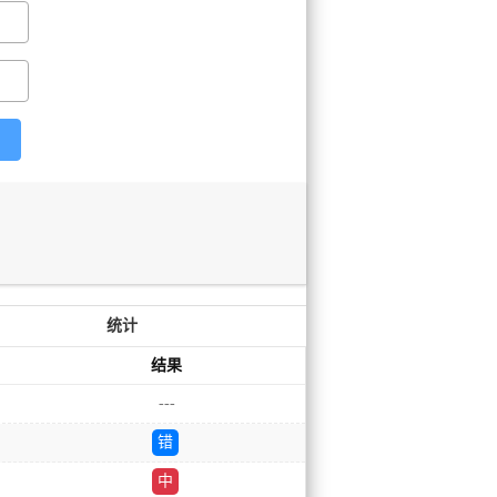
统计
结果
---
错
中