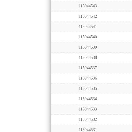
115044543
115044542
115044541
115044540
115044539
115044538
115044537
115044536
115044535
115044534
115044533
115044532
115044531