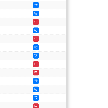
错
错
中
错
中
错
错
中
中
错
错
错
中