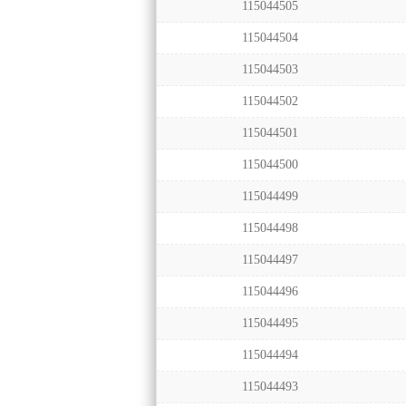
115044505
115044504
115044503
115044502
115044501
115044500
115044499
115044498
115044497
115044496
115044495
115044494
115044493