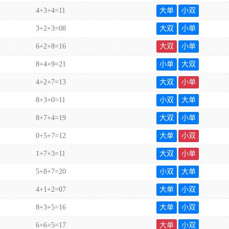
4+3+4=11
大单
小双
3+2+3=08
大双
小单
6+2+8=16
大双
小单
8+4+9=21
小单
大双
4+2+7=13
大双
小单
8+3+0=11
小双
大单
8+7+4=19
大双
小单
0+5+7=12
大单
小双
1+7+3=11
大双
小单
5+8+7=20
小双
大单
4+1+2=07
大单
小双
8+3+5=16
大单
小双
6+6+5=17
大单
小双