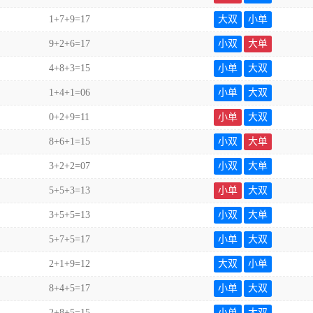
1+7+9=17
大双
小单
9+2+6=17
小双
大单
4+8+3=15
小单
大双
1+4+1=06
小单
大双
0+2+9=11
小单
大双
8+6+1=15
小双
大单
3+2+2=07
小双
大单
5+5+3=13
小单
大双
3+5+5=13
小双
大单
5+7+5=17
小单
大双
2+1+9=12
大双
小单
8+4+5=17
小单
大双
2+8+5=15
小单
大双