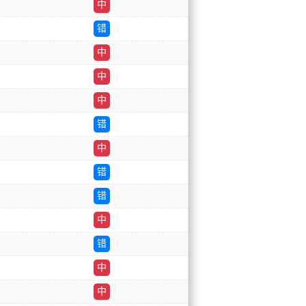
中
错
中
中
中
错
中
错
错
中
错
中
中