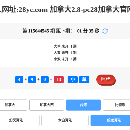
第
115044545
期 距下期：
01
分
35
秒
大单
未开:
1
期
大双
未开:
4
期
小双
未开:
3
期
4
+
9
+
0
=
13
-
小
单
咪牌
加拿大
加拿大西
台湾
比特币
幻灭算法
木白算法
蛟龙算法