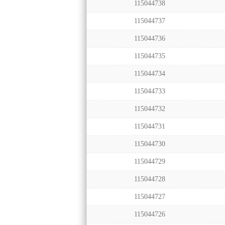
115044738
115044737
115044736
115044735
115044734
115044733
115044732
115044731
115044730
115044729
115044728
115044727
115044726