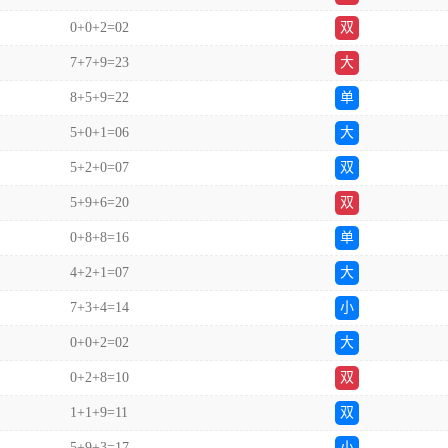
0+0+2=02
双
7+7+9=23
大
8+5+9=22
单
5+0+1=06
大
5+2+0=07
双
5+9+6=20
双
0+8+8=16
单
4+2+1=07
大
7+3+4=14
小
0+0+2=02
大
0+2+8=10
双
1+1+9=11
双
5+9+3=17
小