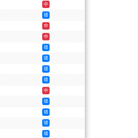
中
错
中
中
错
错
错
错
中
错
错
错
错