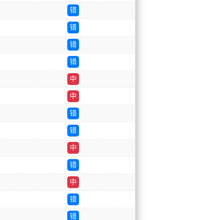
错
错
错
错
中
中
错
错
中
错
中
错
错