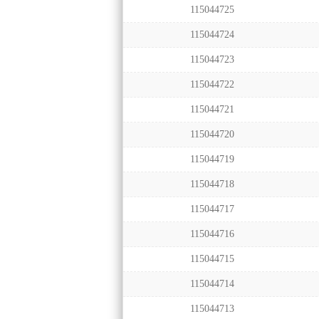
115044725
115044724
115044723
115044722
115044721
115044720
115044719
115044718
115044717
115044716
115044715
115044714
115044713