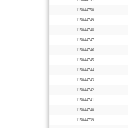
115044750
115044749
115044748
115044747
115044746
115044745
115044744
115044743
115044742
115044741
115044740
115044739