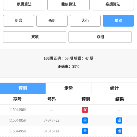
夙愿算法
鼎信算法
妄想算法
组合
杀组
大小
单双
双项
双组
100期 正确：53 期 错误：47 期
正确率：53%
预测
走势
统计
期号
号码
预测
结果
115044960
---
双
---
115044959
7+8+7=22
单
错
115044958
5+3+6=14
单
错