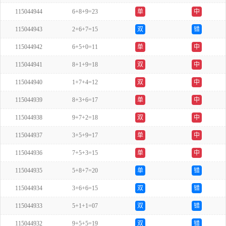
115044944
6+8+9=23
单
中
115044943
2+6+7=15
双
错
115044942
6+5+0=11
单
中
115044941
8+1+9=18
双
中
115044940
1+7+4=12
双
中
115044939
8+3+6=17
单
中
115044938
9+7+2=18
双
中
115044937
3+5+9=17
单
中
115044936
7+5+3=15
单
中
115044935
5+8+7=20
单
错
115044934
3+6+6=15
双
错
115044933
5+1+1=07
双
错
115044932
9+5+5=19
双
错