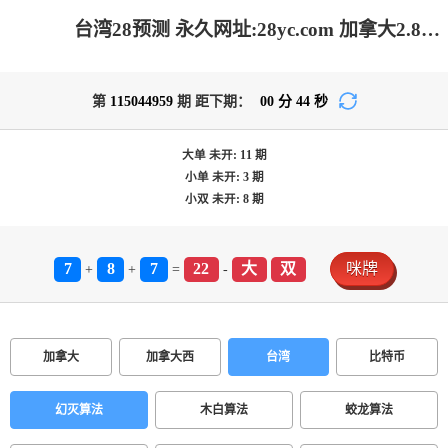
台湾28预测 永久网址:28yc.com 加拿大2.8-pc28加拿大官网|免费在线预测|加拿大pc28在线预测官网_专注研究加拿大预测!
第
115044959
期 距下期：
00
分
44
秒
大单
未开:
11
期
小单
未开:
3
期
小双
未开:
8
期
7
8
7
22
大
双
咪牌
+
+
=
-
加拿大
加拿大西
台湾
比特币
幻灭算法
木白算法
蛟龙算法