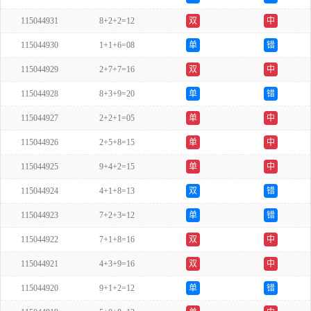
115044931
8+2+2=12
双
中
115044930
1+1+6=08
单
错
115044929
2+7+7=16
双
中
115044928
8+3+9=20
单
错
115044927
2+2+1=05
单
中
115044926
2+5+8=15
单
中
115044925
9+4+2=15
单
中
115044924
4+1+8=13
双
错
115044923
7+2+3=12
单
错
115044922
7+1+8=16
双
中
115044921
4+3+9=16
双
中
115044920
9+1+2=12
单
错