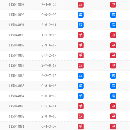
115044893
7+4+9=20
双
中
115044892
0+0+2=02
单
错
115044891
3+6+2=11
双
错
115044890
1+5+9=15
单
中
115044889
2+9+6=17
单
中
115044888
8+7+2=17
单
中
115044887
2+7+9=18
双
中
115044886
6+2+7=15
双
错
115044885
0+8+8=16
单
错
115044884
6+6+0=12
单
错
115044883
0+5+6=11
单
中
115044882
2+8+0=10
双
中
115044881
0+4+3=07
单
中