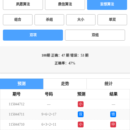
夙愿算法
鼎信算法
妄想算法
组合
杀组
大小
单双
双项
双组
100期 正确：47 期 错误：53 期
正确率：47%
预测
走势
统计
期号
号码
预测
结果
115044712
---
小
---
115044711
9+6+2=17
双
错
115044710
6+3+2=11
小
中