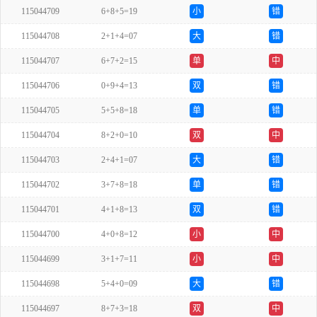
115044709
6+8+5=19
小
错
115044708
2+1+4=07
大
错
115044707
6+7+2=15
单
中
115044706
0+9+4=13
双
错
115044705
5+5+8=18
单
错
115044704
8+2+0=10
双
中
115044703
2+4+1=07
大
错
115044702
3+7+8=18
单
错
115044701
4+1+8=13
双
错
115044700
4+0+8=12
小
中
115044699
3+1+7=11
小
中
115044698
5+4+0=09
大
错
115044697
8+7+3=18
双
中