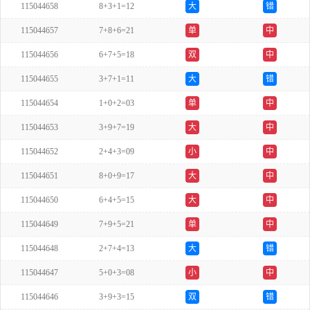
115044658
8+3+1=12
大
错
115044657
7+8+6=21
单
中
115044656
6+7+5=18
双
中
115044655
3+7+1=11
大
错
115044654
1+0+2=03
单
中
115044653
3+9+7=19
大
中
115044652
2+4+3=09
小
中
115044651
8+0+9=17
大
中
115044650
6+4+5=15
大
中
115044649
7+9+5=21
单
中
115044648
2+7+4=13
大
错
115044647
5+0+3=08
小
中
115044646
3+9+3=15
双
错