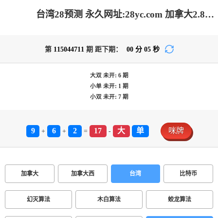
台湾28预测 永久网址:28yc.com 加拿大2.8-pc28加拿大官网|免费在线预测|加拿大pc28在线预测官网_专注研究加拿大预测!
第
115044711
期 距下期：
00
分
05
秒
大双
未开:
6
期
小单
未开:
1
期
小双
未开:
7
期
9
6
2
17
大
单
咪牌
+
+
=
-
加拿大
加拿大西
台湾
比特币
幻灭算法
木白算法
蛟龙算法