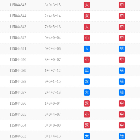
115044645
3+9+3=15
大
中
115044644
2+4+8=14
双
中
115044643
7+6+5=18
大
中
115044642
0+4+0=04
小
中
115044641
0+2+4=06
大
错
115044640
3+4+0=07
小
中
115044639
1+4+7=12
单
错
115044638
9+5+1=15
双
错
115044637
2+4+7=13
大
错
115044636
1+3+0=04
双
中
115044635
3+0+4=07
小
中
115044634
8+0+0=08
双
中
115044633
8+1+4=13
大
错