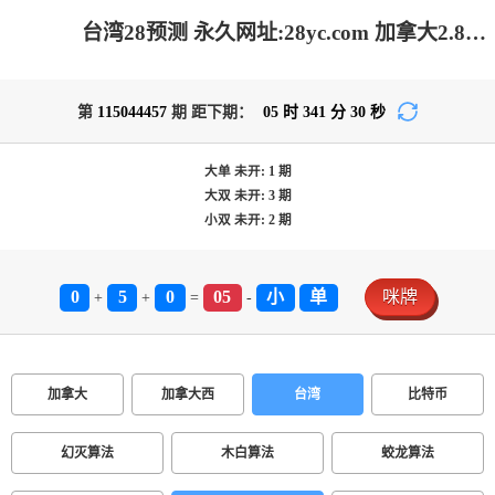
台湾28预测 永久网址:28yc.com 加拿大2.8-pc28加拿大官网|免费在线预测|加拿大pc28在线预测官网_专注研究加拿大预测!
第
115044457
期 距下期：
05
时
341
分
30
秒
大单
未开:
1
期
大双
未开:
3
期
小双
未开:
2
期
0
5
0
05
小
单
咪牌
+
+
=
-
加拿大
加拿大西
台湾
比特币
幻灭算法
木白算法
蛟龙算法