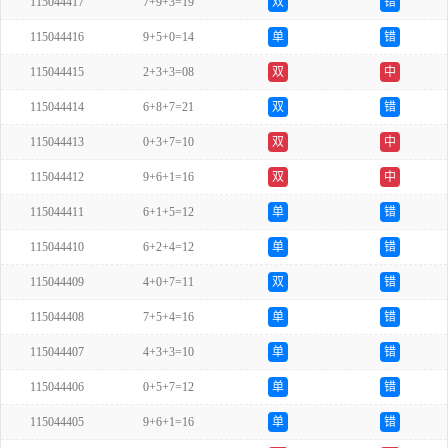
115044417
7+9+3=19
双
错
115044416
9+5+0=14
单
错
115044415
2+3+3=08
双
中
115044414
6+8+7=21
双
错
115044413
0+3+7=10
双
中
115044412
9+6+1=16
双
中
115044411
6+1+5=12
单
错
115044410
6+2+4=12
单
错
115044409
4+0+7=11
双
错
115044408
7+5+4=16
单
错
115044407
4+3+3=10
单
错
115044406
0+5+7=12
单
错
115044405
9+6+1=16
单
错