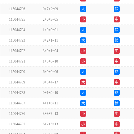
115044796
0+7+2=09
大
错
115044795
2+0+3=05
小
中
115044794
1+0+0=01
大
错
115044793
8+2+1=11
大
错
115044792
3+0+1=04
小
中
115044791
1+3+6=10
小
中
115044790
6+0+0=06
大
错
115044789
8+5+4=17
大
中
115044788
0+1+9=10
大
错
115044787
4+1+6=11
大
错
115044786
3+3+7=13
小
中
115044785
6+2+5=13
小
中