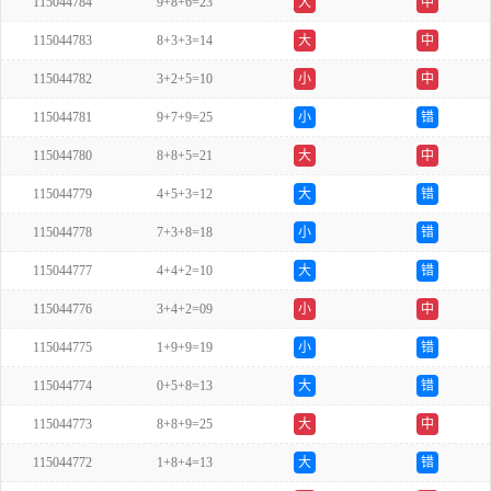
115044784
9+8+6=23
大
中
115044783
8+3+3=14
大
中
115044782
3+2+5=10
小
中
115044781
9+7+9=25
小
错
115044780
8+8+5=21
大
中
115044779
4+5+3=12
大
错
115044778
7+3+8=18
小
错
115044777
4+4+2=10
大
错
115044776
3+4+2=09
小
中
115044775
1+9+9=19
小
错
115044774
0+5+8=13
大
错
115044773
8+8+9=25
大
中
115044772
1+8+4=13
大
错