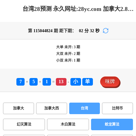
台湾28预测 永久网址:28yc.com 加拿大2.8-pc28加拿大官网|免费在线预测|加拿大pc28在线预测官网_专注研究加拿大预测!
第
115044824
期 距下期：
02
分
32
秒
大单
未开:
3
期
大双
未开:
2
期
小双
未开:
1
期
7
5
1
13
小
单
咪牌
+
+
=
-
加拿大
加拿大西
台湾
比特币
幻灭算法
木白算法
蛟龙算法