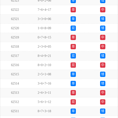
62523
4+0+2=06
单
错
62522
7+6+4=17
单
中
62521
3+3+0=06
单
错
62520
1+0+8=09
双
错
62519
0+7+8=15
单
中
62518
2+3+0=05
单
中
62517
8+4+9=21
双
错
62516
8+0+2=10
双
中
62515
2+5+1=08
单
错
62514
3+6+7=16
单
错
62513
2+6+3=11
单
中
62512
5+6+1=12
双
中
62511
8+7+3=18
单
错