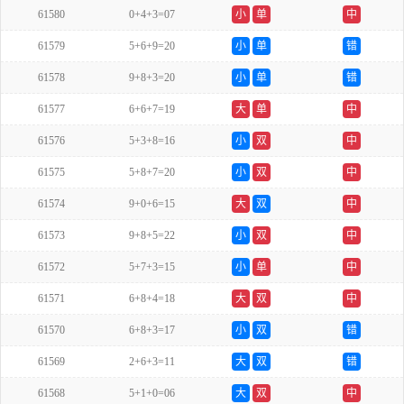
61580
0+4+3=07
小
单
中
61579
5+6+9=20
小
单
错
61578
9+8+3=20
小
单
错
61577
6+6+7=19
大
单
中
61576
5+3+8=16
小
双
中
61575
5+8+7=20
小
双
中
61574
9+0+6=15
大
双
中
61573
9+8+5=22
小
双
中
61572
5+7+3=15
小
单
中
61571
6+8+4=18
大
双
中
61570
6+8+3=17
小
双
错
61569
2+6+3=11
大
双
错
61568
5+1+0=06
大
双
中