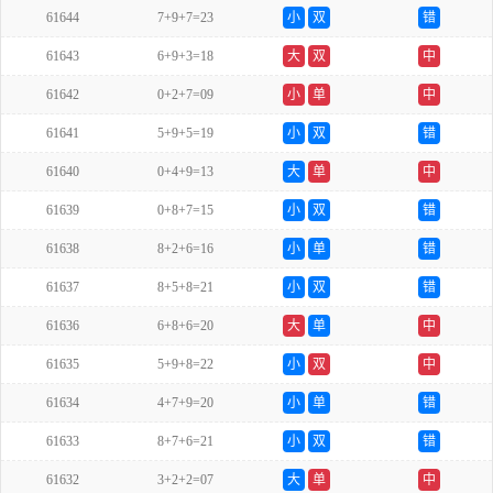
61644
7+9+7=23
小
双
错
61643
6+9+3=18
大
双
中
61642
0+2+7=09
小
单
中
61641
5+9+5=19
小
双
错
61640
0+4+9=13
大
单
中
61639
0+8+7=15
小
双
错
61638
8+2+6=16
小
单
错
61637
8+5+8=21
小
双
错
61636
6+8+6=20
大
单
中
61635
5+9+8=22
小
双
中
61634
4+7+9=20
小
单
错
61633
8+7+6=21
小
双
错
61632
3+2+2=07
大
单
中