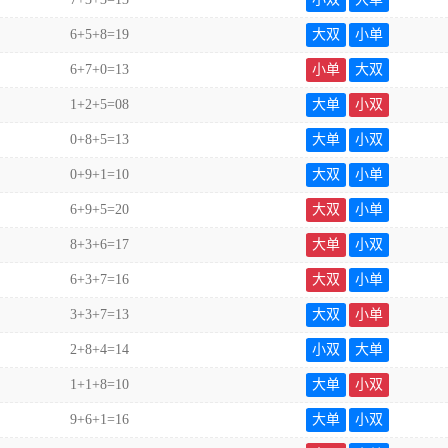
6+5+8=19
大双
小单
6+7+0=13
小单
大双
1+2+5=08
大单
小双
0+8+5=13
大单
小双
0+9+1=10
大双
小单
6+9+5=20
大双
小单
8+3+6=17
大单
小双
6+3+7=16
大双
小单
3+3+7=13
大双
小单
2+8+4=14
小双
大单
1+1+8=10
大单
小双
9+6+1=16
大单
小双