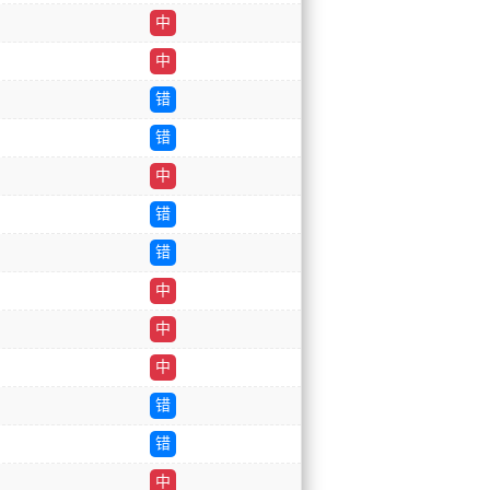
中
中
错
错
中
错
错
中
中
中
错
错
中