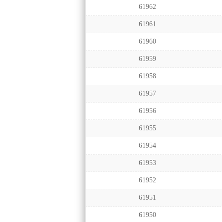
61962
61961
61960
61959
61958
61957
61956
61955
61954
61953
61952
61951
61950