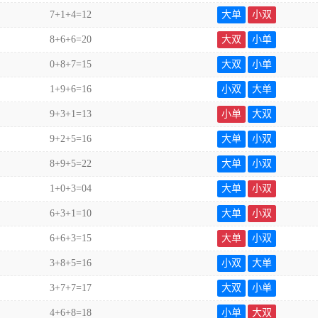
7+1+4=12
大单
小双
8+6+6=20
大双
小单
0+8+7=15
大双
小单
1+9+6=16
小双
大单
9+3+1=13
小单
大双
9+2+5=16
大单
小双
8+9+5=22
大单
小双
1+0+3=04
大单
小双
6+3+1=10
大单
小双
6+6+3=15
大单
小双
3+8+5=16
小双
大单
3+7+7=17
大双
小单
4+6+8=18
小单
大双