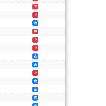
中
中
错
中
中
中
错
错
中
错
错
错
错