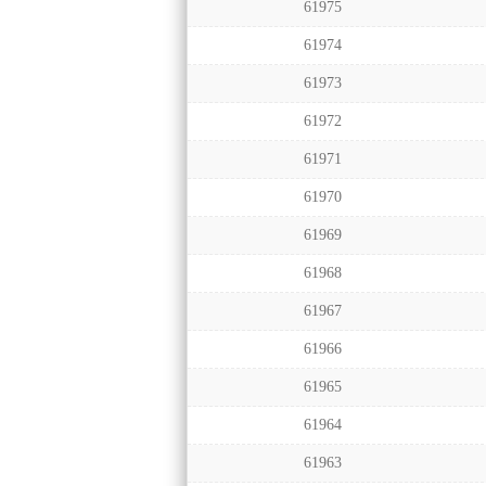
61975
61974
61973
61972
61971
61970
61969
61968
61967
61966
61965
61964
61963