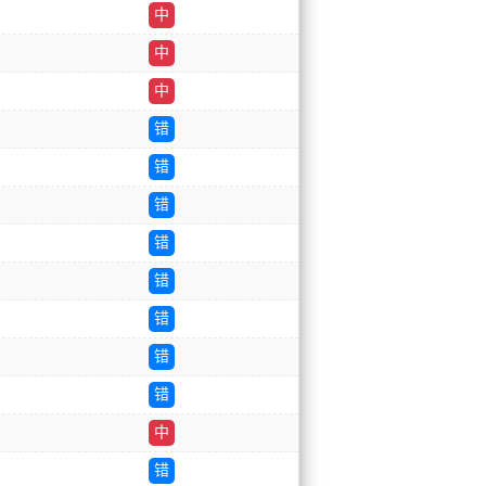
中
中
中
错
错
错
错
错
错
错
错
中
错