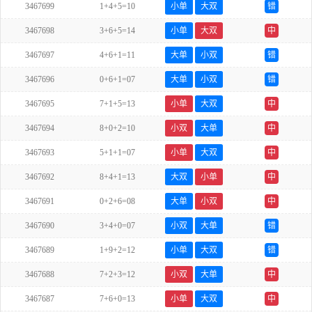
3467699
1+4+5=10
小单
大双
错
3467698
3+6+5=14
小单
大双
中
3467697
4+6+1=11
大单
小双
错
3467696
0+6+1=07
大单
小双
错
3467695
7+1+5=13
小单
大双
中
3467694
8+0+2=10
小双
大单
中
3467693
5+1+1=07
小单
大双
中
3467692
8+4+1=13
大双
小单
中
3467691
0+2+6=08
大单
小双
中
3467690
3+4+0=07
小双
大单
错
3467689
1+9+2=12
小单
大双
错
3467688
7+2+3=12
小双
大单
中
3467687
7+6+0=13
小单
大双
中