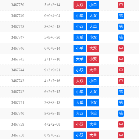
3467750
5+6+3=14
大双
小单
中
3467749
0+0+4=04
小单
大双
错
3467748
8+5+5=18
小双
大单
错
3467747
5+9+6=20
大单
小双
错
3467746
6+0+8=14
小单
大双
中
3467745
2+1+7=10
大单
小双
中
3467744
9+3+9=21
小双
大单
中
3467743
4+5+7=16
大双
小单
中
3467742
6+2+7=15
小单
大双
错
3467741
2+3+8=13
大单
小双
错
3467740
8+3+8=19
大双
小单
错
3467739
4+2+2=08
小双
大单
中
3467738
8+9+8=25
小双
大单
中