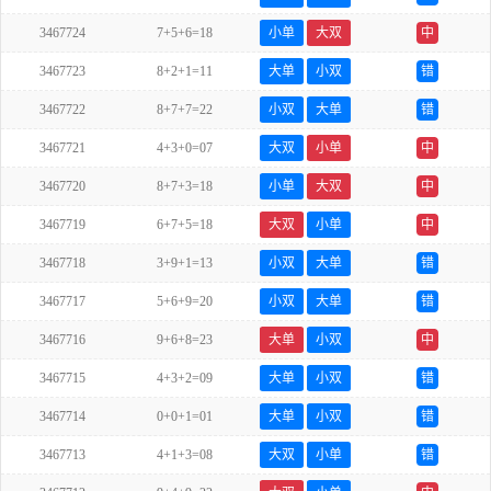
3467724
7+5+6=18
小单
大双
中
3467723
8+2+1=11
大单
小双
错
3467722
8+7+7=22
小双
大单
错
3467721
4+3+0=07
大双
小单
中
3467720
8+7+3=18
小单
大双
中
3467719
6+7+5=18
大双
小单
中
3467718
3+9+1=13
小双
大单
错
3467717
5+6+9=20
小双
大单
错
3467716
9+6+8=23
大单
小双
中
3467715
4+3+2=09
大单
小双
错
3467714
0+0+1=01
大单
小双
错
3467713
4+1+3=08
大双
小单
错