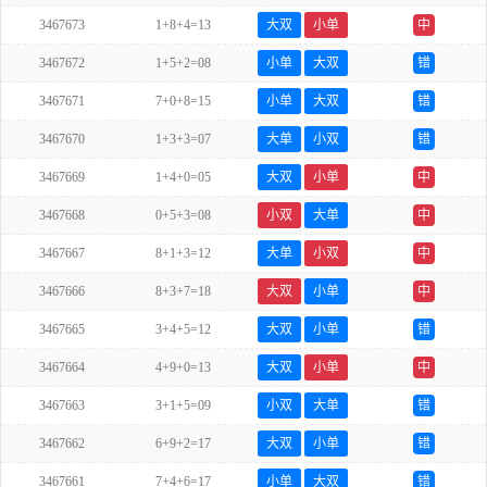
3467673
1+8+4=13
大双
小单
中
3467672
1+5+2=08
小单
大双
错
3467671
7+0+8=15
小单
大双
错
3467670
1+3+3=07
大单
小双
错
3467669
1+4+0=05
大双
小单
中
3467668
0+5+3=08
小双
大单
中
3467667
8+1+3=12
大单
小双
中
3467666
8+3+7=18
大双
小单
中
3467665
3+4+5=12
大双
小单
错
3467664
4+9+0=13
大双
小单
中
3467663
3+1+5=09
小双
大单
错
3467662
6+9+2=17
大双
小单
错
3467661
7+4+6=17
小单
大双
错