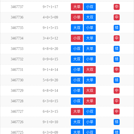
3467737
9+7+1=17
大单
小双
中
3467736
4+0+5=09
小单
大双
中
3467735
9+1+5=15
大双
小单
错
3467734
3+4+5=12
小双
大单
中
3467733
6+8+6=20
小双
大单
错
3467732
0+9+6=15
大双
小单
错
3467731
9+1+4=14
小单
大双
中
3467730
5+6+9=20
小双
大单
错
3467729
6+8+0=14
小单
大双
中
3467728
6+3+6=15
小双
大单
中
3467727
6+6+3=15
大单
小双
中
3467726
9+1+0=10
大双
小单
错
3467725
6+3+0=09
大单
小双
错