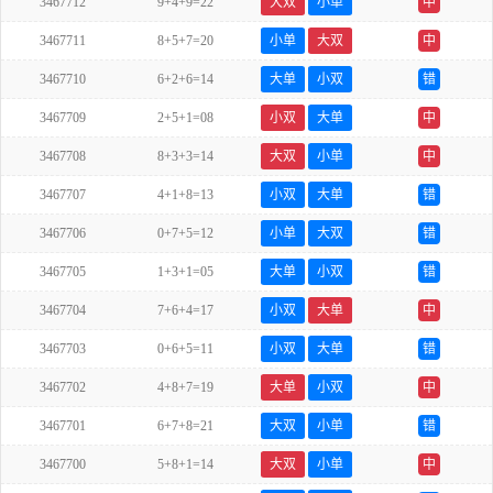
3467712
9+4+9=22
大双
小单
中
3467711
8+5+7=20
小单
大双
中
3467710
6+2+6=14
大单
小双
错
3467709
2+5+1=08
小双
大单
中
3467708
8+3+3=14
大双
小单
中
3467707
4+1+8=13
小双
大单
错
3467706
0+7+5=12
小单
大双
错
3467705
1+3+1=05
大单
小双
错
3467704
7+6+4=17
小双
大单
中
3467703
0+6+5=11
小双
大单
错
3467702
4+8+7=19
大单
小双
中
3467701
6+7+8=21
大双
小单
错
3467700
5+8+1=14
大双
小单
中