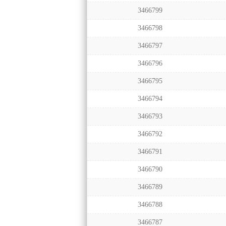
3466799
3466798
3466797
3466796
3466795
3466794
3466793
3466792
3466791
3466790
3466789
3466788
3466787