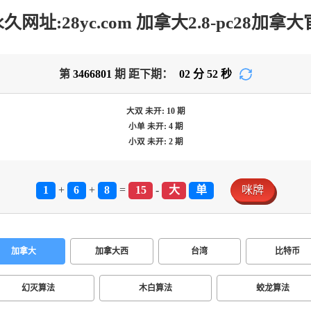
第
3466801
期 距下期：
02
分
52
秒
大双
未开:
10
期
小单
未开:
4
期
小双
未开:
2
期
1
+
6
+
8
=
15
-
大
单
咪牌
加拿大
加拿大西
台湾
比特币
幻灭算法
木白算法
蛟龙算法