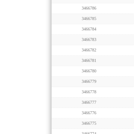
3466786
3466785
3466784
3466783
3466782
3466781
3466780
3466779
3466778
3466777
3466776
3466775
3466774