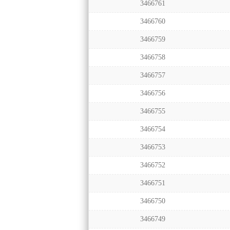
3466761
3466760
3466759
3466758
3466757
3466756
3466755
3466754
3466753
3466752
3466751
3466750
3466749