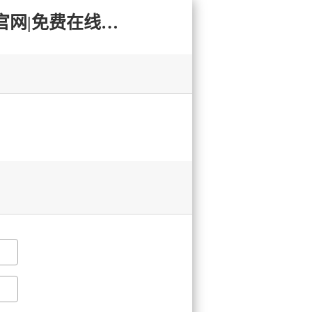
加拿大28预测 永久网址:28yc.com 加拿大2.8-pc28加拿大官网|免费在线预测|加拿大pc28在线预测官网_专注研究加拿大预测!