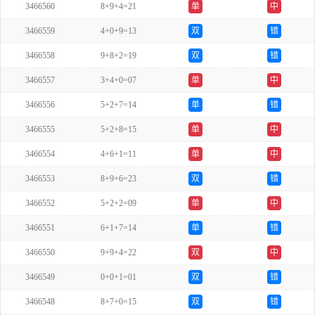
3466560
8+9+4=21
单
中
3466559
4+0+9=13
双
错
3466558
9+8+2=19
双
错
3466557
3+4+0=07
单
中
3466556
5+2+7=14
单
错
3466555
5+2+8=15
单
中
3466554
4+6+1=11
单
中
3466553
8+9+6=23
双
错
3466552
5+2+2=09
单
中
3466551
6+1+7=14
单
错
3466550
9+9+4=22
双
中
3466549
0+0+1=01
双
错
3466548
8+7+0=15
双
错