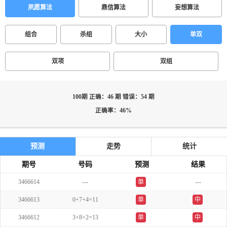
夙愿算法
鼎信算法
妄想算法
组合
杀组
大小
单双
双项
双组
100期 正确：46 期 错误：54 期
正确率：46%
预测
走势
统计
期号
号码
预测
结果
3466614
---
单
---
3466613
0+7+4=11
单
中
3466612
3+8+2=13
单
中