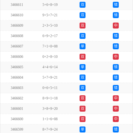
3466611
5+6+8=19
双
错
3466610
9+5+7=21
双
错
3466609
2+3+5=10
双
中
3466608
6+9+2=17
双
错
3466607
7+1+0=08
单
错
3466606
0+2+8=10
双
中
3466605
4+4+6=14
单
错
3466604
5+7+9=21
双
错
3466603
0+6+5=11
双
错
3466602
8+9+1=18
双
中
3466601
3+8+9=20
双
中
3466600
1+1+6=08
双
中
3466599
8+7+9=24
单
错