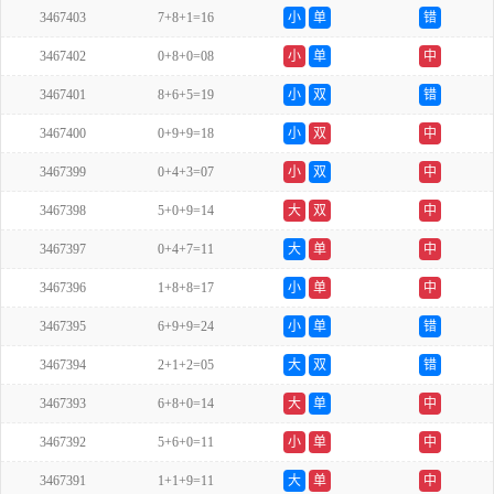
3467403
7+8+1=16
小
单
错
3467402
0+8+0=08
小
单
中
3467401
8+6+5=19
小
双
错
3467400
0+9+9=18
小
双
中
3467399
0+4+3=07
小
双
中
3467398
5+0+9=14
大
双
中
3467397
0+4+7=11
大
单
中
3467396
1+8+8=17
小
单
中
3467395
6+9+9=24
小
单
错
3467394
2+1+2=05
大
双
错
3467393
6+8+0=14
大
单
中
3467392
5+6+0=11
小
单
中
3467391
1+1+9=11
大
单
中