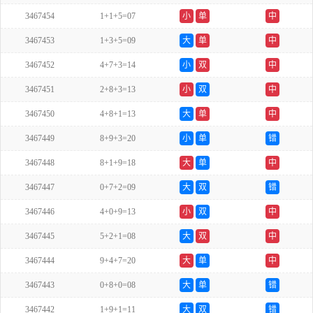
3467454
1+1+5=07
小
单
中
3467453
1+3+5=09
大
单
中
3467452
4+7+3=14
小
双
中
3467451
2+8+3=13
小
双
中
3467450
4+8+1=13
大
单
中
3467449
8+9+3=20
小
单
错
3467448
8+1+9=18
大
单
中
3467447
0+7+2=09
大
双
错
3467446
4+0+9=13
小
双
中
3467445
5+2+1=08
大
双
中
3467444
9+4+7=20
大
单
中
3467443
0+8+0=08
大
单
错
3467442
1+9+1=11
大
双
错