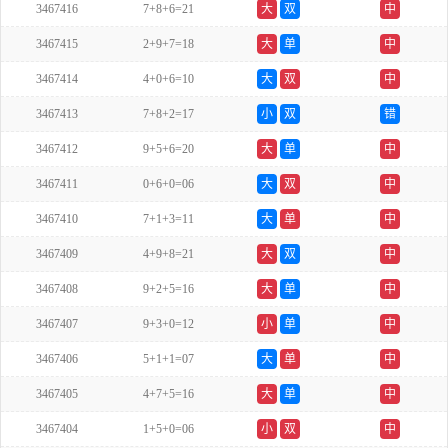
3467416
7+8+6=21
大
双
中
3467415
2+9+7=18
大
单
中
3467414
4+0+6=10
大
双
中
3467413
7+8+2=17
小
双
错
3467412
9+5+6=20
大
单
中
3467411
0+6+0=06
大
双
中
3467410
7+1+3=11
大
单
中
3467409
4+9+8=21
大
双
中
3467408
9+2+5=16
大
单
中
3467407
9+3+0=12
小
单
中
3467406
5+1+1=07
大
单
中
3467405
4+7+5=16
大
单
中
3467404
1+5+0=06
小
双
中