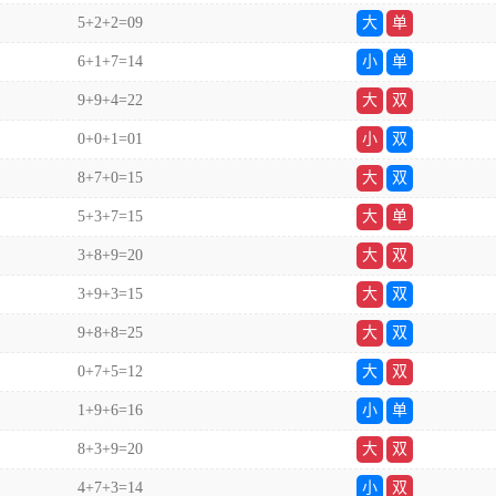
5+2+2=09
大
单
6+1+7=14
小
单
9+9+4=22
大
双
0+0+1=01
小
双
8+7+0=15
大
双
5+3+7=15
大
单
3+8+9=20
大
双
3+9+3=15
大
双
9+8+8=25
大
双
0+7+5=12
大
双
1+9+6=16
小
单
8+3+9=20
大
双
4+7+3=14
小
双