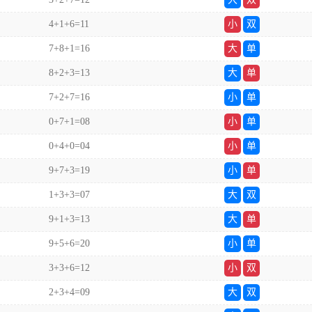
4+1+6=11
小
双
7+8+1=16
大
单
8+2+3=13
大
单
7+2+7=16
小
单
0+7+1=08
小
单
0+4+0=04
小
单
9+7+3=19
小
单
1+3+3=07
大
双
9+1+3=13
大
单
9+5+6=20
小
单
3+3+6=12
小
双
2+3+4=09
大
双