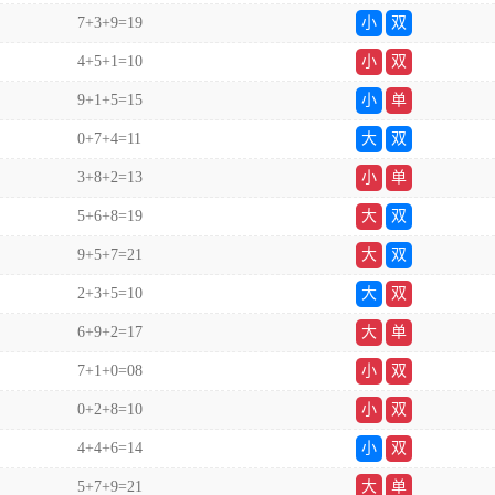
7+3+9=19
小
双
4+5+1=10
小
双
9+1+5=15
小
单
0+7+4=11
大
双
3+8+2=13
小
单
5+6+8=19
大
双
9+5+7=21
大
双
2+3+5=10
大
双
6+9+2=17
大
单
7+1+0=08
小
双
0+2+8=10
小
双
4+4+6=14
小
双
5+7+9=21
大
单