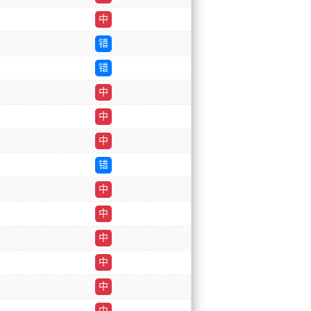
中
错
错
中
中
中
错
中
中
中
中
中
中