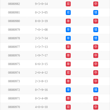
08080982
9+5+0=14
双
中
08080981
0+2+3=05
双
错
08080980
8+8+3=19
单
中
08080979
7+0+1=08
单
错
08080978
2+5+7=14
单
错
08080977
1+5+7=13
单
中
08080976
1+9+7=17
单
中
08080975
6+6+3=15
单
中
08080974
2+6+4=12
双
中
08080973
2+3+8=13
单
中
08080972
0+7+9=16
单
错
08080971
0+5+4=09
单
中
08080970
4+0+6=10
双
中