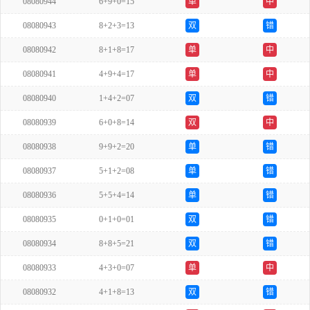
08080944
6+9+0=15
单
中
08080943
8+2+3=13
双
错
08080942
8+1+8=17
单
中
08080941
4+9+4=17
单
中
08080940
1+4+2=07
双
错
08080939
6+0+8=14
双
中
08080938
9+9+2=20
单
错
08080937
5+1+2=08
单
错
08080936
5+5+4=14
单
错
08080935
0+1+0=01
双
错
08080934
8+8+5=21
双
错
08080933
4+3+0=07
单
中
08080932
4+1+8=13
双
错