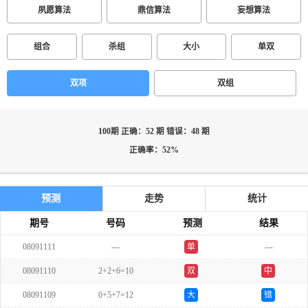
夙愿算法
鼎信算法
妄想算法
组合
杀组
大小
单双
双项
双组
100期 正确：52 期 错误：48 期
正确率：52%
预测
走势
统计
期号
号码
预测
结果
08091111
---
单
---
08091110
2+2+6=10
双
中
08091109
0+5+7=12
大
错