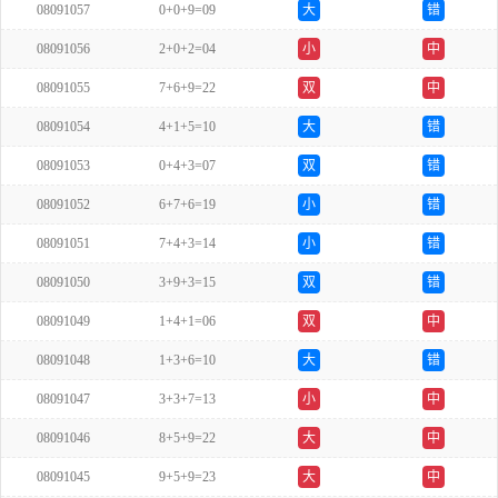
08091057
0+0+9=09
大
错
08091056
2+0+2=04
小
中
08091055
7+6+9=22
双
中
08091054
4+1+5=10
大
错
08091053
0+4+3=07
双
错
08091052
6+7+6=19
小
错
08091051
7+4+3=14
小
错
08091050
3+9+3=15
双
错
08091049
1+4+1=06
双
中
08091048
1+3+6=10
大
错
08091047
3+3+7=13
小
中
08091046
8+5+9=22
大
中
08091045
9+5+9=23
大
中