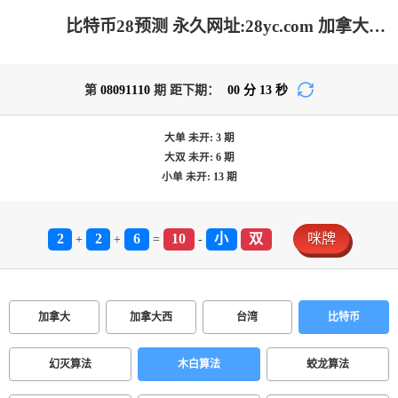
比特币28预测 永久网址:28yc.com 加拿大2.8-pc28加拿大官网|免费在线预测|加拿大pc28在线预测官网_专注研究加拿大预测!
第
08091110
期 距下期：
00
分
13
秒
大单
未开:
3
期
大双
未开:
6
期
小单
未开:
13
期
2
2
6
10
小
双
咪牌
+
+
=
-
加拿大
加拿大西
台湾
比特币
幻灭算法
木白算法
蛟龙算法