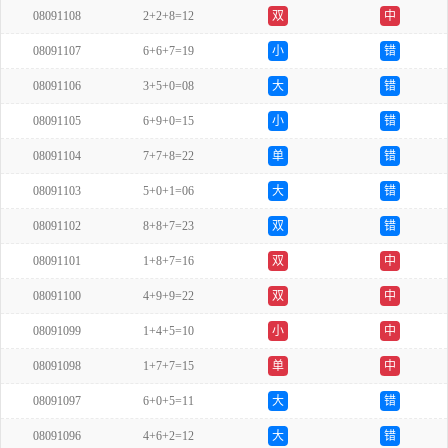
08091108
2+2+8=12
双
中
08091107
6+6+7=19
小
错
08091106
3+5+0=08
大
错
08091105
6+9+0=15
小
错
08091104
7+7+8=22
单
错
08091103
5+0+1=06
大
错
08091102
8+8+7=23
双
错
08091101
1+8+7=16
双
中
08091100
4+9+9=22
双
中
08091099
1+4+5=10
小
中
08091098
1+7+7=15
单
中
08091097
6+0+5=11
大
错
08091096
4+6+2=12
大
错