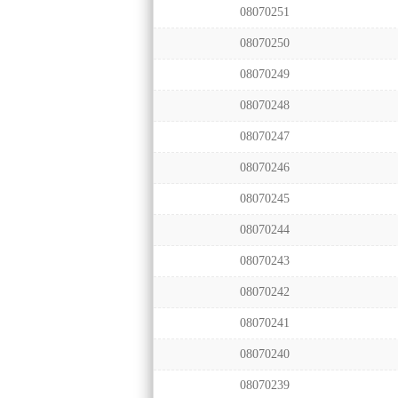
08070251
08070250
08070249
08070248
08070247
08070246
08070245
08070244
08070243
08070242
08070241
08070240
08070239