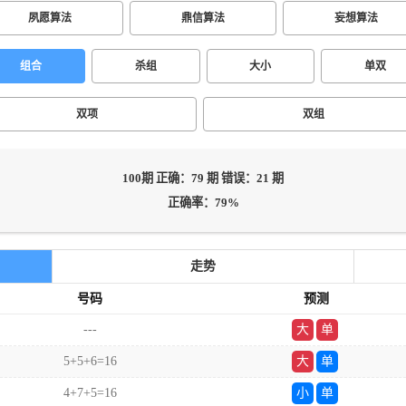
夙愿算法
鼎信算法
妄想算法
组合
杀组
大小
单双
双项
双组
100期 正确：79 期 错误：21 期
正确率：79%
走势
号码
预测
---
大
单
5+5+6=16
大
单
4+7+5=16
小
单