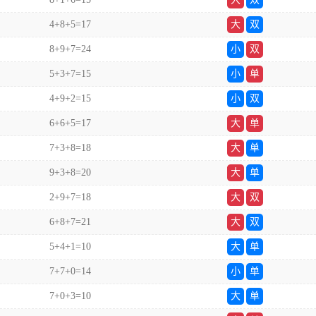
4+8+5=17
大
双
8+9+7=24
小
双
5+3+7=15
小
单
4+9+2=15
小
双
6+6+5=17
大
单
7+3+8=18
大
单
9+3+8=20
大
单
2+9+7=18
大
双
6+8+7=21
大
双
5+4+1=10
大
单
7+7+0=14
小
单
7+0+3=10
大
单