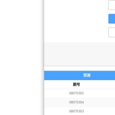
预测
期号
08070305
08070304
08070303