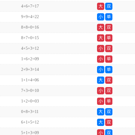
4+6+7=17
大
双
9+9+4=22
小
单
8+8+0=16
大
双
8+7+0=15
大
单
4+5+3=12
小
双
1+6+2=09
小
单
2+9+3=14
小
单
1+1+4=06
大
双
7+3+0=10
小
双
1+2+0=03
小
单
0+8+3=11
大
双
6+1+5=12
大
双
5+1+3=09
小
双