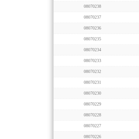
08070238
08070237
08070236
08070235
08070234
08070233
08070232
08070231
08070230
08070229
08070228
08070227
08070226