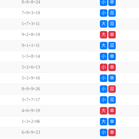
8+8+8=24
小
单
7+9+3=19
小
双
1+7+3=11
大
双
9+2+8=19
大
单
9+1+1=11
大
双
1+5+8=14
小
单
5+2+6=13
小
单
5+2+9=16
小
单
8+9+9=26
小
双
3+7+7=17
小
双
4+6+9=19
大
单
1+3+2=06
大
单
6+8+9=23
小
单