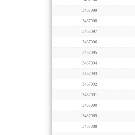
3467099
3467098
3467097
3467096
3467095
3467094
3467093
3467092
3467091
3467090
3467089
3467088