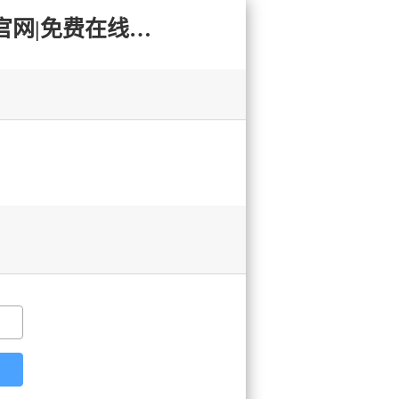
加拿大28预测 永久网址:28yc.com 加拿大2.8-pc28加拿大官网|免费在线预测|加拿大pc28在线预测官网_专注研究加拿大预测!