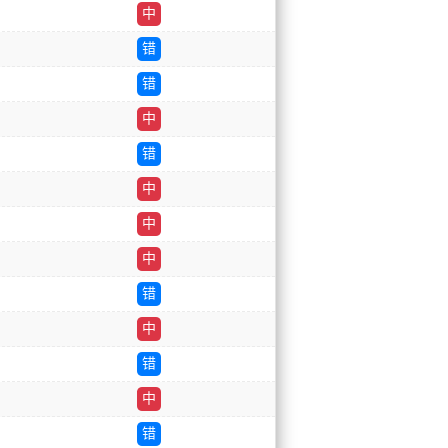
中
错
错
中
错
中
中
中
错
中
错
中
错