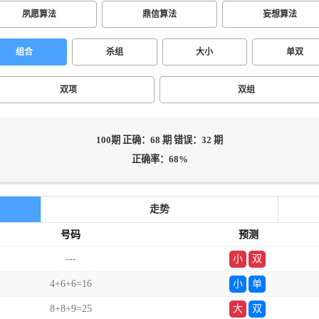
夙愿算法
鼎信算法
妄想算法
组合
杀组
大小
单双
双项
双组
100期 正确：68 期 错误：32 期
正确率：68%
走势
号码
预测
---
小
双
4+6+6=16
小
单
8+8+9=25
大
双