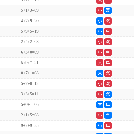
5+1+3=09
小
双
4+7+9=20
小
双
5+9+5=19
小
单
2+4+2=08
小
双
6+3+0=09
小
单
5+9+7=21
大
单
0+7+1=08
大
双
5+7+0=12
小
双
3+3+5=11
小
双
5+0+1=06
大
单
2+1+5=08
小
单
9+7+9=25
小
单