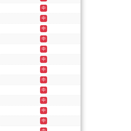
中
中
中
中
中
中
中
中
中
中
中
中
中