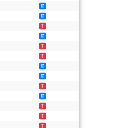
错
错
中
错
中
中
错
错
中
错
中
中
中