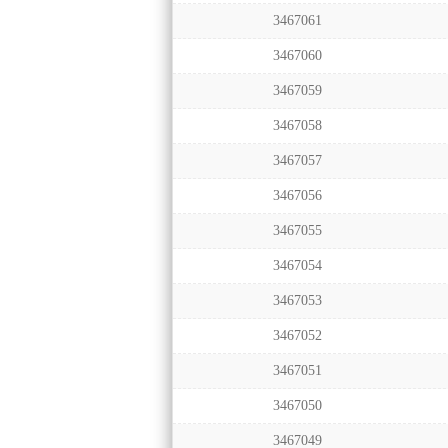
3467061
3467060
3467059
3467058
3467057
3467056
3467055
3467054
3467053
3467052
3467051
3467050
3467049